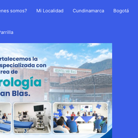
énes somos?
Mi Localidad
Cundinamarca
Bogotá
arrilla