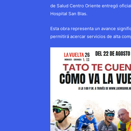
de Salud Centro Oriente entregó ofici
Hospital San Blas.
Esta obra representa un avance signifi
permitirá acercar servicios de alta com