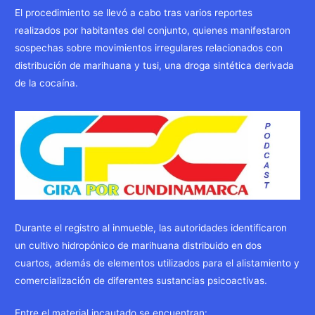
El procedimiento se llevó a cabo tras varios reportes
realizados por habitantes del conjunto, quienes manifestaron
sospechas sobre movimientos irregulares relacionados con
distribución de marihuana y tusi, una droga sintética derivada
de la cocaína.
Durante el registro al inmueble, las autoridades identificaron
un cultivo hidropónico de marihuana distribuido en dos
cuartos, además de elementos utilizados para el alistamiento y
comercialización de diferentes sustancias psicoactivas.
Entre el material incautado se encuentran: