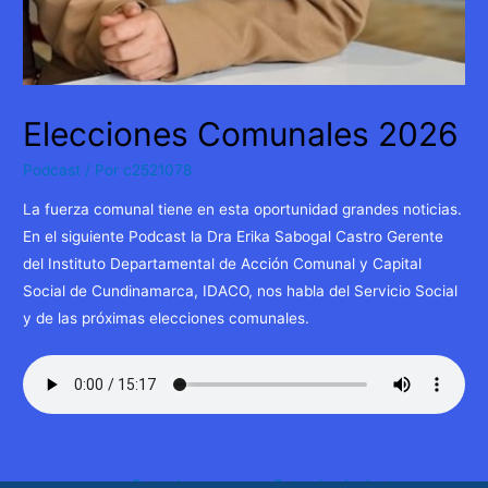
Elecciones Comunales 2026
Podcast
/ Por
c2521078
La fuerza comunal tiene en esta oportunidad grandes noticias.
En el siguiente Podcast la Dra Erika Sabogal Castro Gerente
del Instituto Departamental de Acción Comunal y Capital
Social de Cundinamarca, IDACO, nos habla del Servicio Social
y de las próximas elecciones comunales.
Navegación
←
Entrada
Entrada siguiente