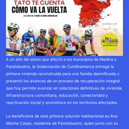
A un año del sismo que afectó a los municipios de Medina y
Paratebueno, la Gobernación de Cundinamarca entregó la
primera vivienda reconstruida para una familia damnificada y
presentó los avances de un proceso de recuperación integral
que hoy permite avanzar en soluciones definitivas de vivienda,
infraestructura comunitaria, educación, conectividad y
reactivación social y económica en los territorios afectados.
La beneficiaria de esta primera solución habitacional es Ana
Marina Casas, residente de Paratebueno, quien junto con su