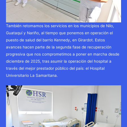
También retomamos los servicios en los municipios de Nilo,
Guataquí y Nariño, al tiempo que ponemos en operación el
puesto de salud del barrio Kennedy, en Girardot. Estos
avances hacen parte de la segunda fase de recuperación
progresiva que nos comprometimos a poner en marcha desde
diciembre de 2025, tras asumir la operación del hospital a
través del mejor prestador público del país: el Hospital
Universitario La Samaritana.