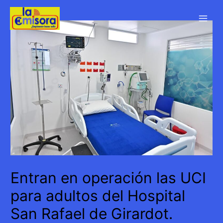
Ir
al
Main
contenido
Men
Entran en operación las UCI
para adultos del Hospital
San Rafael de Girardot.