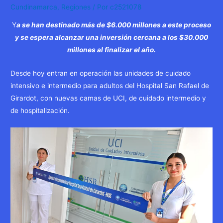
Cundinamarca
,
Regiones
/ Por
c2521078
Y
a se han destinado más de $6.000 millones a este proceso
y se espera alcanzar una inversión cercana a los $30.000
millones al finalizar el año.
Desde hoy entran en operación las unidades de cuidado
intensivo e intermedio para adultos del Hospital San Rafael de
Girardot, con nuevas camas de UCI, de cuidado intermedio y
de hospitalización.