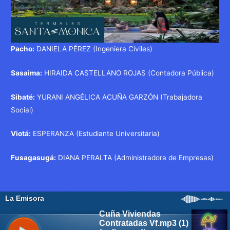
Pacho:
DANIELA PÉREZ (Ingeniera Civiles)
Sasaima:
HIRAIDA CASTELLANO ROJAS (Contadora Pública)
Sibaté:
YURANI ANGÉLICA ACUÑA GARZÓN (Trabajadora
Social)
Viotá:
ESPERANZA (Estudiante Universitaria)
Fusagasugá:
DIANA PERALTA (Administradora de Empresas)
Navegación
←
Entrada
Entrada siguiente
de
anterior
→
entradas