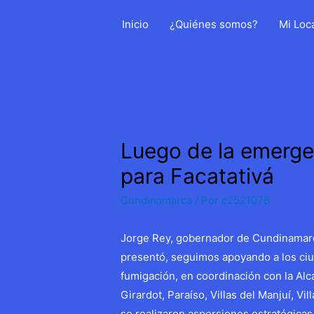
Ir
Inicio
¿Quiénes somos?
Mi Loc
al
contenido
Luego de la emerge
para Facatativá
Cundinamarca
/ Por
c2521078
Jorge Rey, gobernador de Cundinamarc
presentó, seguimos apoyando a los ciu
fumigación, en coordinación con la Alca
Girardot, Paraíso, Villas del Manjuí, V
se realizaron aspersiones estratégicas