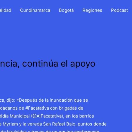
alidad
Cundinamarca
Bogotá
Regiones
Podcast
ncia, continúa el apoyo
a, dijo: «Después de la inundación que se
dadanos de #Facatativá con brigadas de
ldía Municipal (@AlFacatativa), en los barrios
illa Myriam y la vereda San Rafael Bajo, puntos donde
 de larvicidas a través de un equipo conformado