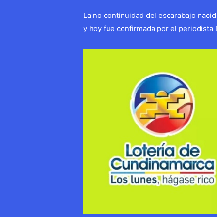
La no continuidad del escarabajo naci
y hoy fue confirmada por el periodista