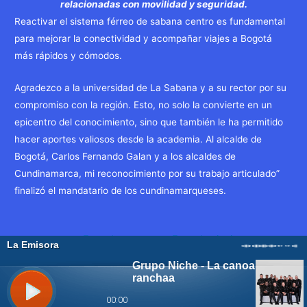
relacionadas con movilidad y seguridad.
Reactivar el sistema férreo de sabana centro es fundamental
para mejorar la conectividad y acompañar viajes a Bogotá
más rápidos y cómodos.
Agradezco a la universidad de La Sabana y a su rector por su
compromiso con la región. Esto, no solo la convierte en un
epicentro del conocimiento, sino que también le ha permitido
hacer aportes valiosos desde la academia. Al alcalde de
Bogotá, Carlos Fernando Galan y a los alcaldes de
Cundinamarca, mi reconocimiento por su trabajo articulado”
finalizó el mandatario de los cundinamarqueses.
Navegación
←
Entrada
Entrada siguiente
de
anterior
→
entradas
WP2Social Auto Publish
Powered By :
XYZScripts.com