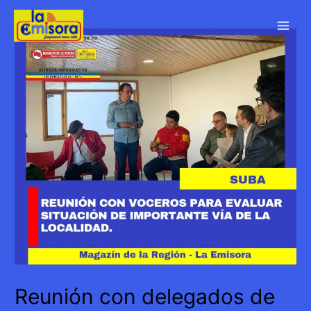
Ir
al
Main
contenido
Men
Reunión con delegados de