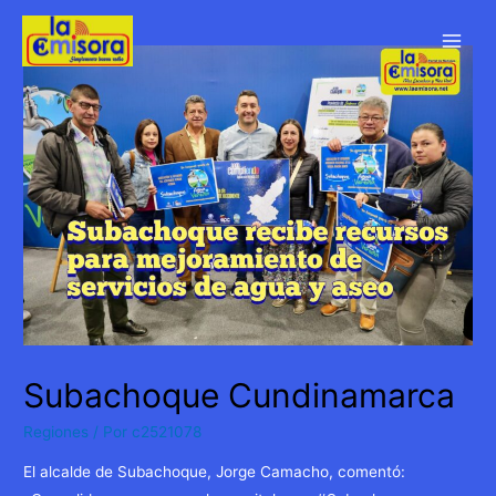
Ir
al
Main
contenido
Men
Subachoque Cundinamarca
Regiones
/ Por
c2521078
El alcalde de Subachoque, Jorge Camacho, comentó: