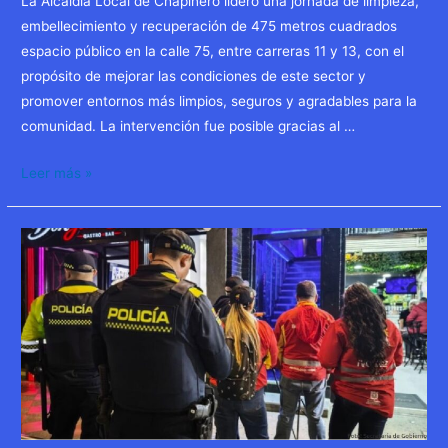
La Alcaldía Local de Chapinero lideró una jornada de limpieza,
embellecimiento y recuperación de 475 metros cuadrados
espacio público en la calle 75, entre carreras 11 y 13, con el
propósito de mejorar las condiciones de este sector y
promover entornos más limpios, seguros y agradables para la
comunidad. La intervención fue posible gracias al …
Bogotá
Leer más »
recupera
su
espacio
público