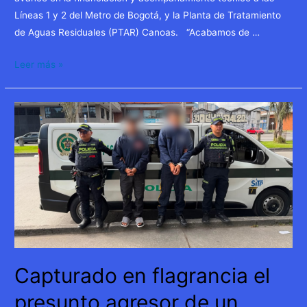
Líneas 1 y 2 del Metro de Bogotá, y la Planta de Tratamiento
de Aguas Residuales (PTAR) Canoas. “Acabamos de …
Alcalde
Leer más »
Carlos
Fernando
Galán
se
reunió
con
vicepresidenta
del
Banco
Mundial
para
Capturado en flagrancia el
avanzar
en
presunto agresor de un
la