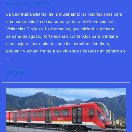
Bogotá
/ Por
c2521078
La Secretaría Distrital de la Mujer abrió las inscripciones para
una nueva edición de su curso gratuito de Prevención de
Violencias Digitales. La formación, que iniciará la primera
semana de agosto, fortalece sus contenidos para brindar a
más mujeres herramientas que les permitan identificar,
prevenir y actuar frente a las violencias basadas en género en
…
Curso
Leer más »
gratuito
sobre
prevención
de
violencias
digitales,
inscripciones
abiertas.