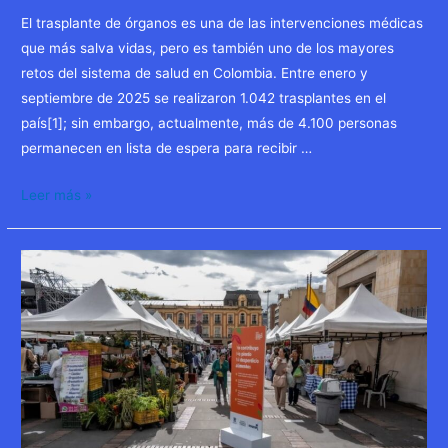
Gobierno.
El trasplante de órganos es una de las intervenciones médicas
que más salva vidas, pero es también uno de los mayores
retos del sistema de salud en Colombia. Entre enero y
septiembre de 2025 se realizaron 1.042 trasplantes en el
país[1]; sin embargo, actualmente, más de 4.100 personas
permanecen en lista de espera para recibir …
Más
Leer más »
de
4.100
personas
esperan
un
trasplante
en
Colombia