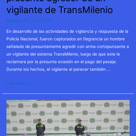
financiación
vigilante de TransMilenio
de
Bogotá
/ Por
c2521078
proyectos
claves
En desarrollo de las actividades de vigilancia y respuesta de la
de
Policía Nacional, fueron capturados en flagrancia un hombre
Bogotá.
señalado de presuntamente agredir con arma cortopunzante a
un vigilante del sistema TransMilenio, luego de que este le
reclamara por la presunta evasión en el pago del pasaje.
Durante los hechos, el vigilante al parecer también …
Capturado
Leer más »
en
flagrancia
el
presunto
agresor
de