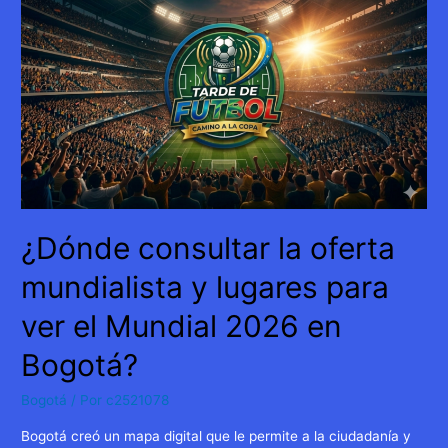
de
sabores,
cultura
y
tradición
con
el
Gran
Mercado
Campesino
¿Dónde consultar la oferta
mundialista y lugares para
ver el Mundial 2026 en
Bogotá?
Bogotá
/ Por
c2521078
Bogotá creó un mapa digital que le permite a la ciudadanía y