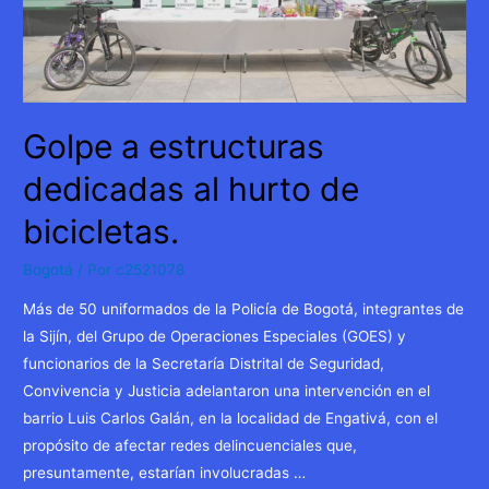
un
vigilante
de
TransMilenio
Golpe a estructuras
dedicadas al hurto de
bicicletas.
Bogotá
/ Por
c2521078
Más de 50 uniformados de la Policía de Bogotá, integrantes de
la Sijín, del Grupo de Operaciones Especiales (GOES) y
funcionarios de la Secretaría Distrital de Seguridad,
Convivencia y Justicia adelantaron una intervención en el
barrio Luis Carlos Galán, en la localidad de Engativá, con el
propósito de afectar redes delincuenciales que,
presuntamente, estarían involucradas …