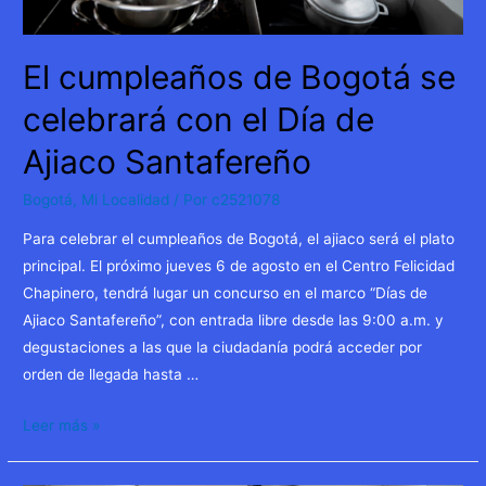
El cumpleaños de Bogotá se
celebrará con el Día de
Ajiaco Santafereño
Bogotá
,
Mi Localidad
/ Por
c2521078
Para celebrar el cumpleaños de Bogotá, el ajiaco será el plato
principal. El próximo jueves 6 de agosto en el Centro Felicidad
Chapinero, tendrá lugar un concurso en el marco “Días de
Ajiaco Santafereño”, con entrada libre desde las 9:00 a.m. y
degustaciones a las que la ciudadanía podrá acceder por
orden de llegada hasta …
El
Leer más »
cumpleaños
de