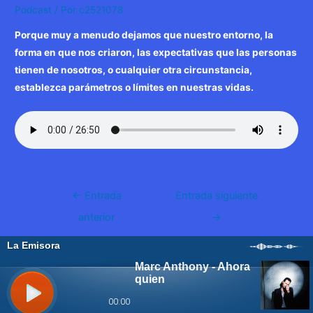
Podcast
/ Por
c2521078
Porque muy a menudo dejamos que nuestro entorno, la
forma en que nos criaron, las expectativas que las personas
tienen de nosotros, o cualquier otra circunstancia,
establezca parámetros o límites en nuestras vidas.
Navegación
←
Entrada
Entrada siguiente
de
anterior
→
entradas
WP2Social Auto Publish
Powered By :
XYZScripts.com