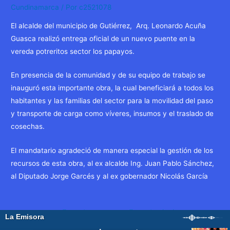
Cundinamarca
/ Por
c2521078
El alcalde del municipio de Gutiérrez, Arq. Leonardo Acuña
Guasca realizó entrega oficial de un nuevo puente en la
vereda potreritos sector los papayos.
En presencia de la comunidad y de su equipo de trabajo se
inauguró esta importante obra, la cual beneficiará a todos los
habitantes y las familias del sector para la movilidad del paso
y transporte de carga como víveres, insumos y el traslado de
cosechas.
El mandatario agradeció de manera especial la gestión de los
recursos de esta obra, al ex alcalde Ing. Juan Pablo Sánchez,
al Diputado Jorge Garcés y al ex gobernador Nicolás García
Navegación
←
Entrada
Entrada siguiente
de
anterior
→