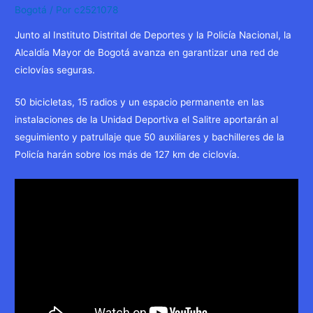
Bogotá
/ Por
c2521078
Junto al Instituto Distrital de Deportes y la Policía Nacional, la
Alcaldía Mayor de Bogotá avanza en garantizar una red de
ciclovías seguras.
50 bicicletas, 15 radios y un espacio permanente en las
instalaciones de la Unidad Deportiva el Salitre aportarán al
seguimiento y patrullaje que 50 auxiliares y bachilleres de la
Policía harán sobre los más de 127 km de ciclovía.