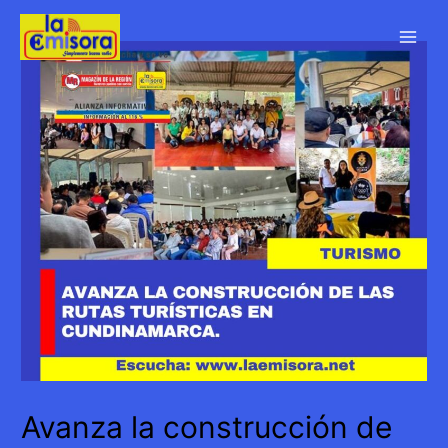
Ir
al
Main
contenido
Men
Avanza la construcción de