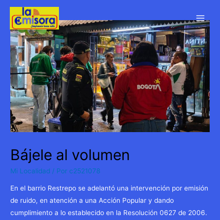
Ir
al
Main
contenido
Men
Bájele al volumen
Mi Localidad
/ Por
c2521078
En el barrio Restrepo se adelantó una intervención por emisión
de ruido, en atención a una Acción Popular y dando
cumplimiento a lo establecido en la Resolución 0627 de 2006.