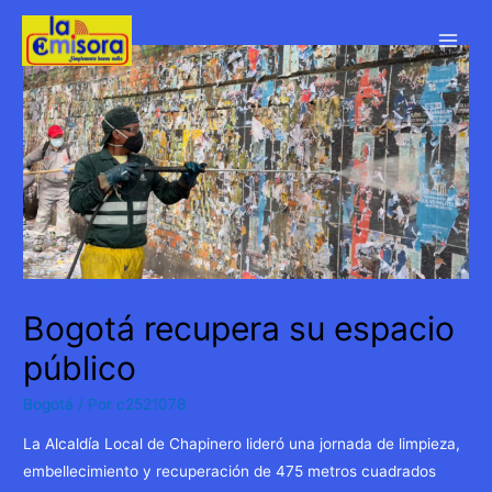
Ir
al
Main
contenido
Men
Bogotá recupera su espacio
público
Bogotá
/ Por
c2521078
La Alcaldía Local de Chapinero lideró una jornada de limpieza,
embellecimiento y recuperación de 475 metros cuadrados