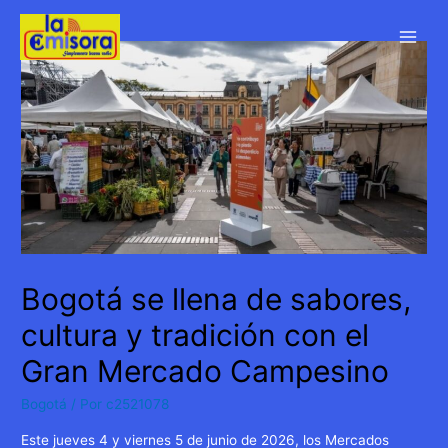
Ir
al
Main
contenido
Men
Bogotá se llena de sabores,
cultura y tradición con el
Gran Mercado Campesino
Bogotá
/ Por
c2521078
Este jueves 4 y viernes 5 de junio de 2026, los Mercados