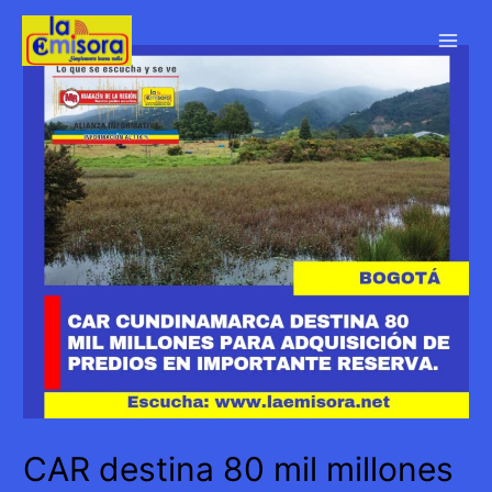
Ir
al
Main
contenido
Men
CAR destina 80 mil millones