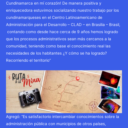
Cundinamarca en mí corazón! De manera positiva y
enriquecedora estuvimos socializando nuestro trabajo por los
cundinamarqueses en el Centro Latinoamericano de
Administración para el Desarrollo – CLAD – en Brasilia – Brasil,
contando como desde hace cerca de 9 años hemos logrado
que los procesos administrativos sean más cercanos a la
comunidad, teniendo como base el conocimiento real las
necesidades de los habitantes ¿Y cómo se ha logrado?
Recorriendo el territorio”
Agregó: “Es satisfactorio intercambiar conocimientos sobre la
administración pública con municipios de otros países,