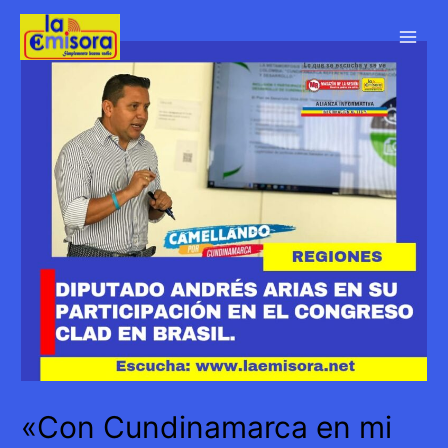
Ir
al
Main
contenido
Men
«Con Cundinamarca en mi