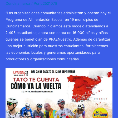
Cundinamarca
/ Por
c2521078
“Las organizaciones comunitarias administran y operan hoy el
Programa de Alimentación Escolar en 19 municipios de
Cundinamarca. Cuando iniciamos este modelo atendíamos a
2.495 estudiantes; ahora son cerca de 16.000 niños y niñas
quienes se benefician de #PAENuestro. Además de garantizar
una mejor nutrición para nuestros estudiantes, fortalecemos
las economías locales y generamos oportunidades para
productores y organizaciones comunitarias.