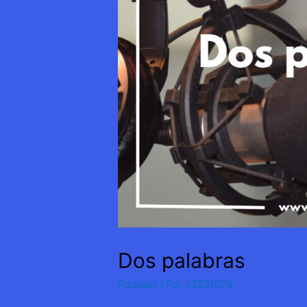
Dos palabras
Podcast
/ Por
c2521078