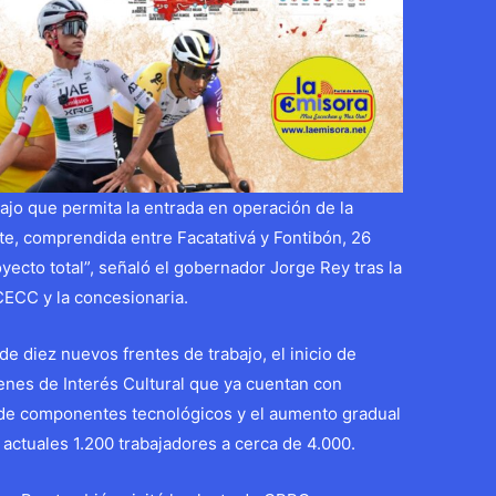
ajo que permita la entrada en operación de la
e, comprendida entre Facatativá y Fontibón, 26
yecto total”, señaló el gobernador Jorge Rey tras la
CECC y la concesionaria.
de diez nuevos frentes de trabajo, el inicio de
enes de Interés Cultural que ya cuentan con
a de componentes tecnológicos y el aumento gradual
 actuales 1.200 trabajadores a cerca de 4.000.