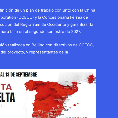
inición de un plan de trabajo conjunto con la China
rporation (CCECC) y la Concesionaria Férrea de
ecución del RegioTram de Occidente y garantizar la
imera fase en el segundo semestre de 2027.
nión realizada en Beijing con directivos de CCECC,
del proyecto, y representantes de la