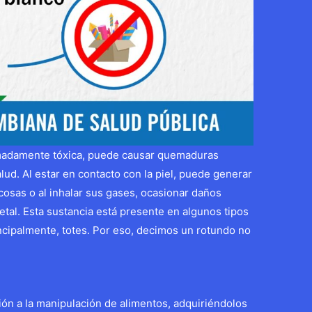
remadamente tóxica, puede causar quemaduras
alud. Al estar en contacto con la piel, puede generar
osas o al inhalar sus gases, ocasionar daños
letal. Esta sustancia está presente en algunos tipos
incipalmente, totes. Por eso, decimos un rotundo no
ón a la manipulación de alimentos, adquiriéndolos