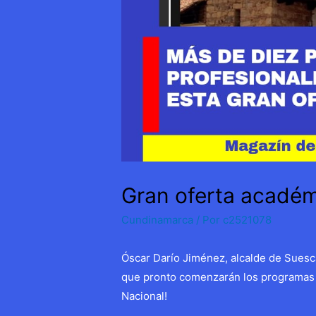
Gran oferta académ
Cundinamarca
/ Por
c2521078
Óscar Darío Jiménez, alcalde de Sues
que pronto comenzarán los programas 
Nacional!