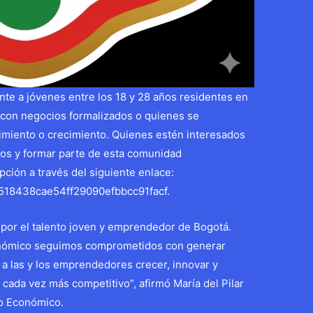
nte a jóvenes entre los 18 y 28 años residentes en
 con negocios formalizados o quienes se
imiento o crecimiento. Quienes estén interesados
tos y formar parte de esta comunidad
ción a través del siguiente enlace:
3518438cae54ff29090efbbcc91facf.
por el talento joven y emprendedor de Bogotá.
conómico seguimos comprometidos con generar
a las y los emprendedores crecer, innovar y
cada vez más competitivo”, afirmó María del Pilar
lo Económico.