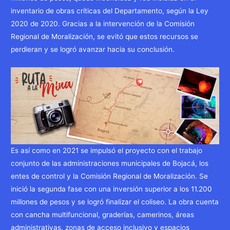
inventario de obras críticas del Departamento, según la Ley
2020 de 2020. Gracias a la intervención de la Comisión
Regional de Moralización, se evitó que estos recursos se
perdieran y se logró avanzar hacia su conclusión.
Es así como en 2021 se impulsó el proyecto con el trabajo
conjunto de las administraciones municipales de Bojacá, los
entes de control y la Comisión Regional de Moralización. Se
inició la segunda fase con una inversión superior a los 11.200
millones de pesos y se logró finalizar el coliseo. La obra cuenta
con cancha multifuncional, graderías, camerinos, áreas
administrativas, zonas de acceso inclusivo y espacios