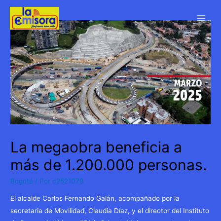
Ir
al
Main
contenido
Men
La megaobra beneficia a
más de 1.200.000 personas.
Bogotá
/ Por
c2521078
El alcalde Carlos Fernando Galán, acompañado por la
secretaria de Movilidad, Claudia Díaz, y el director del Instituto