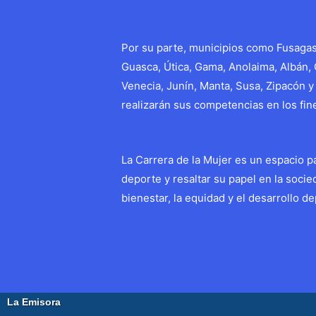
Por su parte, municipios como Fusagas
Guasca, Útica, Gama, Anolaima, Albán, 
Venecia, Junín, Manta, Susa, Zipacón y
realizarán sus competencias en los fi
La Carrera de la Mujer es un espacio pa
deporte y resaltar su papel en la soci
bienestar, la equidad y el desarrollo dep
Navegación
←
Entrada anterior
de