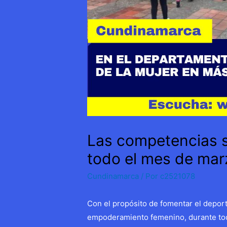
Las competencias s
todo el mes de mar
Cundinamarca
/ Por
c2521078
Con el propósito de fomentar el deporte, 
empoderamiento femenino, durante todo