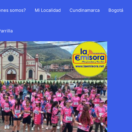
énes somos?
Mi Localidad
Cundinamarca
Bogotá
arrilla