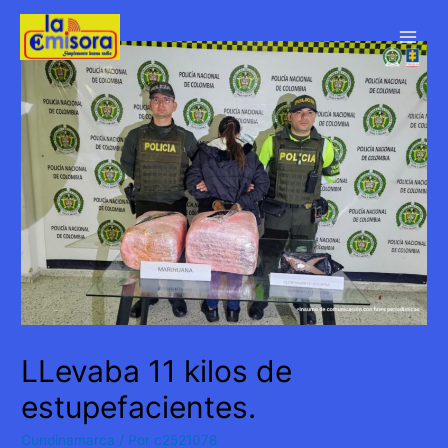
Ir
al
Main
contenido
Men
LLevaba 11 kilos de
estupefacientes.
Cundinamarca
/ Por
c2521078