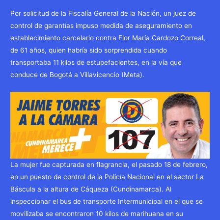
Por solicitud de la Fiscalía General de la Nación, un juez de
control de garantías impuso medida de aseguramiento en
establecimiento carcelario contra Flor María Cardozo Correal,
de 61 años, quien habría sido sorprendida cuando
transportaba 11 kilos de estupefacientes, en la vía que
conduce de Bogotá a Villavicencio (Meta).
La mujer fue capturada en flagrancia, el pasado 18 de febrero,
en un puesto de control de la Policía Nacional en el sector La
Báscula a la altura de Cáqueza (Cundinamarca). Al
inspeccionar el bus de transporte Intermunicipal en el que se
movilizaba se encontraron 10 kilos de marihuana en su