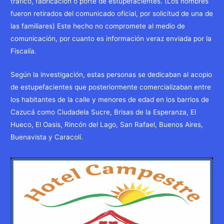
tráfico, fabricación o porte de estupefacientes. (Los nombres
fueron retirados del comunicado oficial, por solicitud de una de
las familiares) Este hecho no compromete al medio de
comunicación, por cuanto es información veraz enviada por la
Fiscalía.
Según la investigación, estas personas se dedicaban al acopio
de estupefacientes que posteriormente comercializaban entre
los habitantes de la calle y menores de edad en los barrios de
Cazucá como Ciudadela Sucre, Brisas de la Esperanza, El
Hueco, El Oasis, Rincón del Lago, San Rafael, Buenos Aires,
Buenavista y Caracolí.