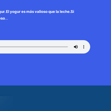
gur. El yogur es más valioso que la leche.
Si
eso
…
Entrada siguiente
→
WP2Social Auto Publish
Powered By :
XYZScripts.com