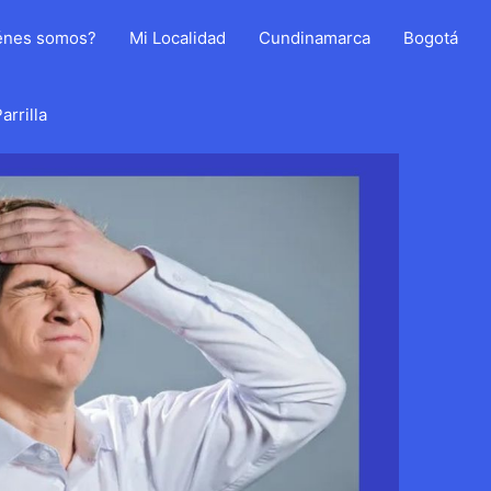
énes somos?
Mi Localidad
Cundinamarca
Bogotá
arrilla