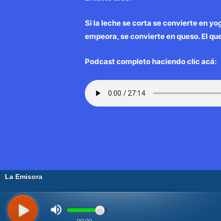
Si la leche se corta se convierte en yo
empeora, se convierte en queso. El qu
Podcast completo haciendo clic acá:
Navegación
←
Entrada anterior
de
entradas