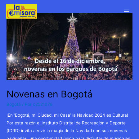
Ir
al
Main
contenido
Men
Novenas en Bogotá
Bogotá
/ Por
c2521078
¡En ‘Bogotá, mi Ciudad, mi Casa’ la Navidad 2024 es Cultura!
Por esta razón el Instituto Distrital de Recreación y Deporte
(IDRD) invita a vivir la magia de la Navidad con sus novenas
navideñas, una oportunidad única para disfrutar de música en