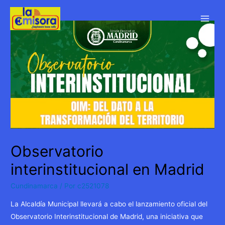
Ir
al
Main
contenido
Men
Observatorio
interinstitucional en Madrid
Cundinamarca
/ Por
c2521078
La Alcaldía Municipal llevará a cabo el lanzamiento oficial del
Observatorio Interinstitucional de Madrid, una iniciativa que