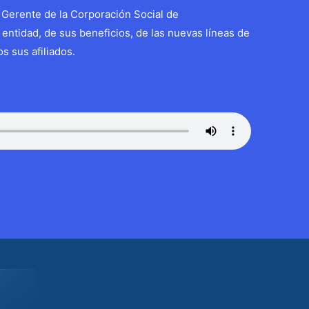
 Gerente de la Corporación Social de
entidad, de sus beneficios, de las nuevas líneas de
s sus afiliados.
Entrada siguiente
→
WP2Social Auto Publish
Powered By :
XYZScripts.com