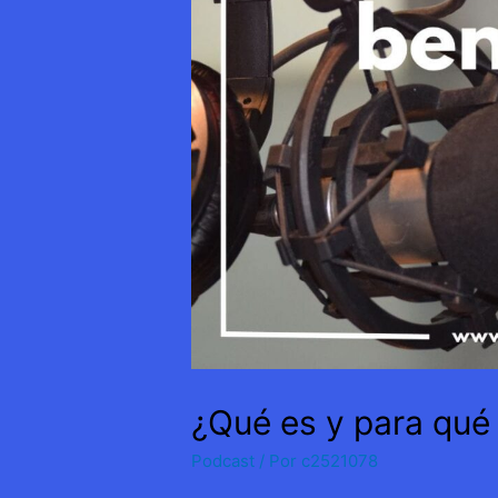
¿Qué es y para qué 
Podcast
/ Por
c2521078