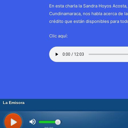
En esta charla la Sandra Hoyos Acosta,
Cundinamaraca, nos habla acerca de la 
crédito que están disponibles para todo
Clic aquí:
Navegación
←
Entrada anterior
de
entradas