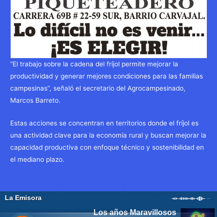
“El trabajo sobre la cadena del fríjol permite mejorar la
productividad y generar mejores condiciones para las familias
campesinas”, señaló el secretario del Agrocampesinado,
Marcos Barreto.
Estas acciones se concentran en territorios donde el fríjol es
una actividad clave para la economía rural y buscan mejorar la
capacidad productiva con enfoque técnico y sostenibilidad en
el mediano plazo.
Navegación
←
Entrada
Entrada siguiente
de
anterior
→
entradas