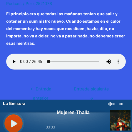
Podcast
/ Por
c2521078
El principio era que todas las mañanas tenían que salir y
obtener un suministro nuevo.
Cuando estamos en el calor
del momento y hay voces que nos dicen, hazlo, dilo, no
importa, no va a doler, no va a pasar nada, no debemos creer
esas mentiras.
Navegación
←
Entrada
Entrada siguiente
de
anterior
→
entradas
WP2Social Auto Publish
Powered By :
XYZScripts.com