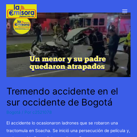
Ir
al
Main
contenido
Men
Tremendo accidente en el
sur occidente de Bogotá
Bogotá
/ Por
c2521078
El accidente lo ocasionaron ladrones que se robaron una
tractomula en Soacha. Se inició una persecución de película y,