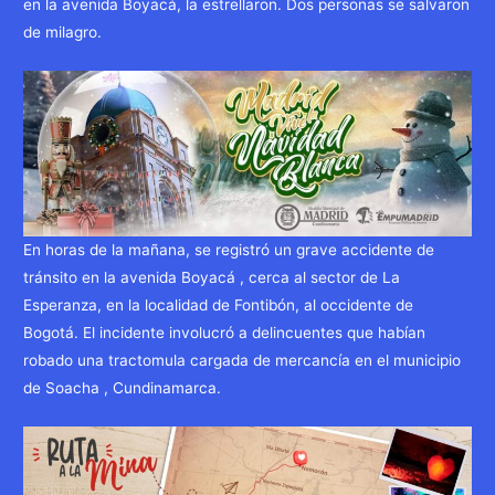
en la avenida Boyacá, la estrellaron. Dos personas se salvaron
de milagro.
En horas de la mañana, se registró un grave accidente de
tránsito en la avenida Boyacá , cerca al sector de La
Esperanza, en la localidad de Fontibón, al occidente de
Bogotá. El incidente involucró a delincuentes que habían
robado una tractomula cargada de mercancía en el municipio
de Soacha , Cundinamarca.