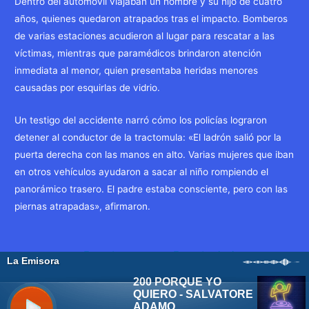
Dentro del automóvil viajaban un hombre y su hijo de cuatro
años, quienes quedaron atrapados tras el impacto. Bomberos
de varias estaciones acudieron al lugar para rescatar a las
víctimas, mientras que paramédicos brindaron atención
inmediata al menor, quien presentaba heridas menores
causadas por esquirlas de vidrio.
Un testigo del accidente narró cómo los policías lograron
detener al conductor de la tractomula: «El ladrón salió por la
puerta derecha con las manos en alto. Varias mujeres que iban
en otros vehículos ayudaron a sacar al niño rompiendo el
panorámico trasero. El padre estaba consciente, pero con las
piernas atrapadas», afirmaron.
Navegación
←
Entrada
Entrada siguiente
de
anterior
→
entradas