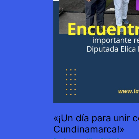
«¡Un día para unir 
Cundinamarca!»