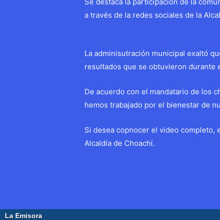
Se destaca la participación de la com
a través de la redes sociales de la Alca
La adminisutración municipal exaltó qu
resultados que se obtuvieron durante 
De acuerdo con el mandatario de los c
hemos trabajado por el bienestar de n
Si desea copnocer el video completo, e
Alcaldía de Choachí.
Navegación
←
Entrada anterior