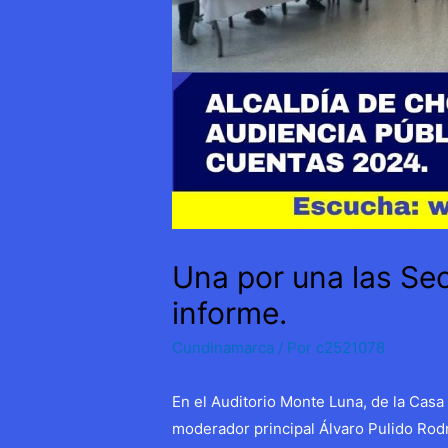
Una por una las Sec
informe.
Cundinamarca
/ Por
c2521078
En el Auditorio Monte Luna, de la Casa
moderador principal Álvaro Pulido Rodr