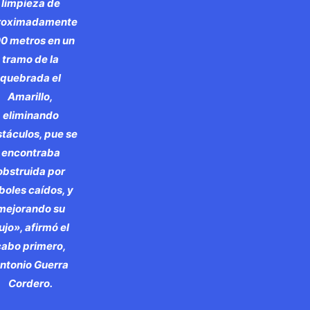
limpieza de
roximadamente
0 metros en un
tramo de la
quebrada el
Amarillo,
eliminando
táculos, pue se
encontraba
obstruida por
boles caídos, y
mejorando su
lujo», afirmó el
cabo primero,
ntonio Guerra
Cordero.