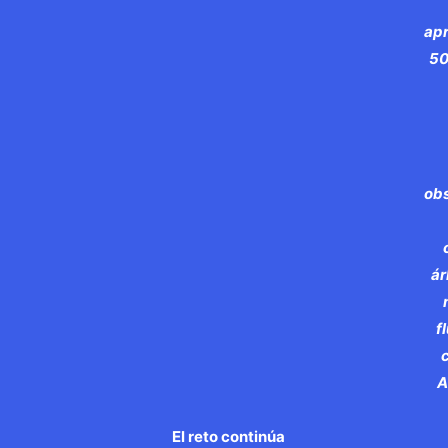
ap
50
obs
ár
f
A
El reto continúa