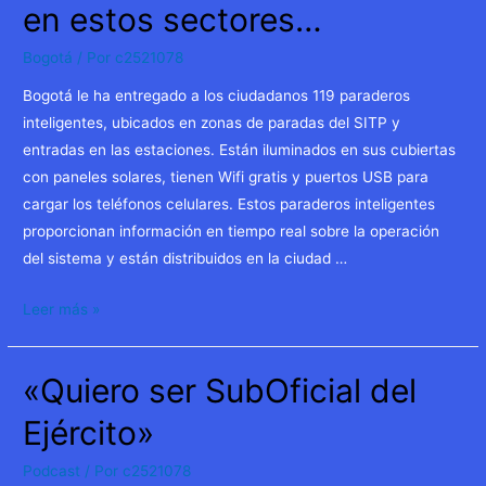
en estos sectores…
Bogotá
/ Por
c2521078
Bogotá le ha entregado a los ciudadanos 119 paraderos
inteligentes, ubicados en zonas de paradas del SITP y
entradas en las estaciones. Están iluminados en sus cubiertas
con paneles solares, tienen Wifi gratis y puertos USB para
cargar los teléfonos celulares. Estos paraderos inteligentes
proporcionan información en tiempo real sobre la operación
del sistema y están distribuidos en la ciudad …
Páneles
Leer más »
Digitales
con
«Quiero ser SubOficial del
Wifi
en
Ejército»
estos
sectores…
Podcast
/ Por
c2521078