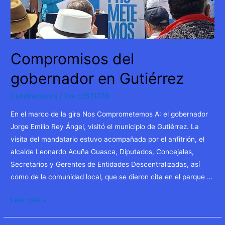
Compromisos del
gobernador en Gutiérrez
Cundinamarca
/ Por
c2521078
En el marco de la gira Nos Comprometemos A: el gobernador
Jorge Emilio Rey Ángel, visitó el municipio de Gutiérrez. La
visita del mandatario estuvo acompañada por el anfitrión, el
alcalde Leonardo Acuña Guasca, Diputados, Concejales,
Secretarios y Gerentes de Entidades Descentralizadas, así
como de la comunidad local, que se dieron cita en el parque …
Compromisos
Leer más »
del
gobernador