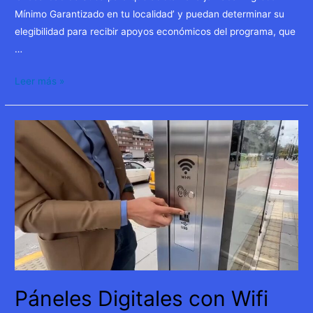
Mínimo Garantizado en tu localidad’ y puedan determinar su
elegibilidad para recibir apoyos económicos del programa, que
…
Ferias
Leer más »
del
Ingreso
Mínimo
Garantizado
Páneles Digitales con Wifi