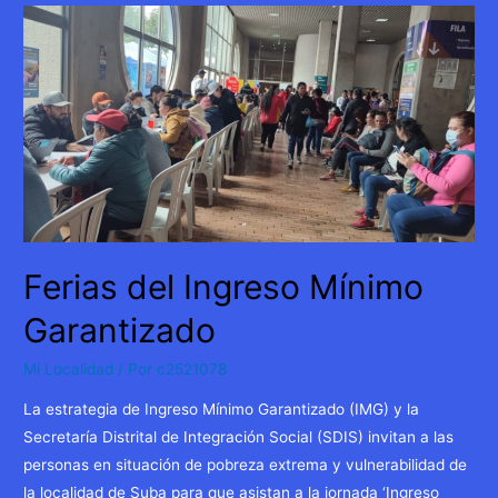
en
Gutiérrez
Ferias del Ingreso Mínimo
Garantizado
Mi Localidad
/ Por
c2521078
La estrategia de Ingreso Mínimo Garantizado (IMG) y la
Secretaría Distrital de Integración Social (SDIS) invitan a las
personas en situación de pobreza extrema y vulnerabilidad de
la localidad de Suba para que asistan a la jornada ‘Ingreso