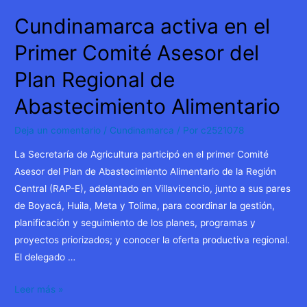
Cundinamarca activa en el
Primer Comité Asesor del
Plan Regional de
Abastecimiento Alimentario
Deja un comentario
/
Cundinamarca
/ Por
c2521078
La Secretaría de Agricultura participó en el primer Comité
Asesor del Plan de Abastecimiento Alimentario de la Región
Central (RAP-E), adelantado en Villavicencio, junto a sus pares
de Boyacá, Huila, Meta y Tolima, para coordinar la gestión,
planificación y seguimiento de los planes, programas y
proyectos priorizados; y conocer la oferta productiva regional.
El delegado …
Cundinamarca
Leer más »
activa