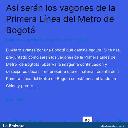
Así serán los vagones de la
Primera Línea del Metro de
Bogotá
Deja un comentario
/
Bogotá
/ Por
c2521078
El Metro avanza por una Bogotá que camina segura. Si te has
preguntado cómo serán los vagones de la Primera Línea del
Metro de Bogtotá, observa la imagen a continuación y
despeja tus dudas. Ten presente que el material rodante de la
Primera Línea del Metro de Bogotá se está ensamblando en
China y pronto …
Así
Leer más »
serán
los
Paginación
vagones
←
Página anterior
1
…
81
82
83
…
86
de
de