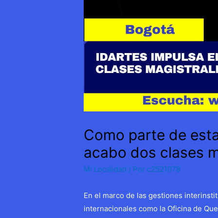
Como parte de esta i
acabo dos clases m
Mi Localidad
/ Por
c2521078
En el marco de las gestiones interinst
internacionales como la Oficina de Queb