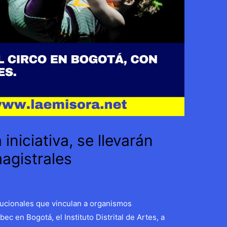
niciativa, se llevarán
agistrales
itucionales que vinculan a organismos
ec en Bogotá, el Instituto Distrital de Artes, a