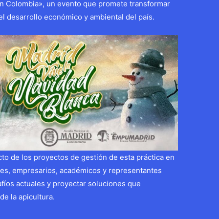
 en Colombia», un evento que promete transformar
el desarrollo económico y ambiental del país.
cto de los proyectos de gestión de esta práctica en
ores, empresarios, académicos y representantes
fíos actuales y proyectar soluciones que
de la apicultura.